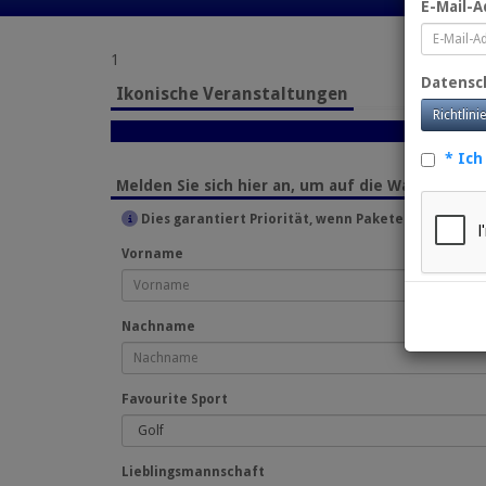
E-Mail-A
1
Datens
Ikonische Veranstaltungen
Richtlini
* Ich
Melden Sie sich hier an, um auf die Warteliste
Dies garantiert Priorität, wenn Pakete in den Ver
Vorname
Nachname
Favourite Sport
Lieblingsmannschaft