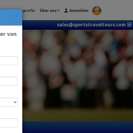
ien
Reiseprofis
Über uns
Anmelden
×
sales@sportstraveltours.com
ter von