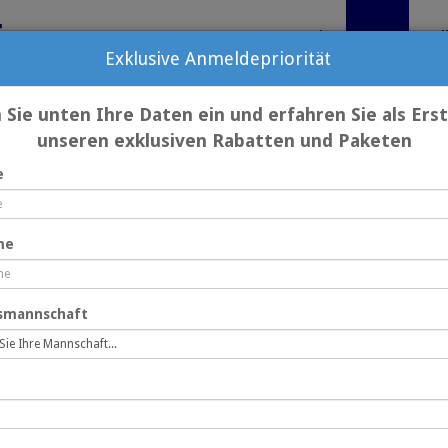
S
Startseite
Sport
Med
Exklusive Anmeldepriorität
Sie unten Ihre Daten ein und erfahren Sie als Ers
unseren exklusiven Rabatten und Paketen
e
me
gsmannschaft
Die größten Golfevents an einem Ort