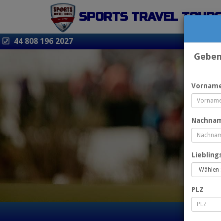
SPORTS TRAVEL TOUR
44 808 196 2027
Geben 
Vornam
Nachna
Lieblin
PLZ