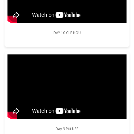
DAY 10 CLE HOU
Day 9 Pitt USF